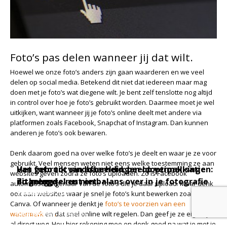
Foto’s pas delen wanneer jij dat wilt.
Hoewel we onze foto’s anders zijn gaan waarderen en we veel
delen op social media. Betekend dit niet dat iedereen maar mag
doen met je foto’s wat diegene wilt. Je bent zelf tenslotte nog altijd
in control over hoe je foto’s gebruikt worden. Daarmee moet je wel
uitkijken, want wanneer jij je foto’s online deelt met andere via
platformen zoals Facebook, Snapchat of Instagram. Dan kunnen
anderen je foto’s ook bewaren.
Denk daarom goed na over welke foto’s je deelt en waar je ze voor
gebruikt. Veel mensen weten niet eens welke toestemming ze aan
Van foto tot vindbaarheid: beeldoptimalisatie
Het gebruik van afbeeldingen op verpakkingen:
websites geven zodra ze foto’s uploaden. Zo is Facebook
Zo breng je rust en balans over in je fotografie
uitgelegd
dit mag wel en niet
automatisch eigenaar van de foto’s die je daar upload. Maar denk
3 december 2025
5 november 2025
11 juli 2025
ook aan websites waar je snel je foto’s kunt bewerken zoals
|
|
|
Canva. Of wanneer je denkt je
foto’s te voorzien van een
Kennis
Kennis
Blog
,
Kennis
,
Tips
,
Websites
watermerk
en dat snel online wilt regelen. Dan geef je ze eigenlijk
al direct weg. Hou hier rekening mee en denk goed na wat je met je