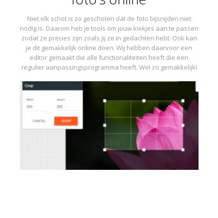
Niet elk schot is zo geschoten dat de foto bijsnijden niet
nodig is. Daarom heb je tools om jouw kiekjes aan te passen
zodat ze precies zijn zoals jij ze in gedachten hebt. Ook kan
je dit gemakkelijk online doen. Wij hebben daarvoor een
editor gemaakt die alle functionaliteiten heeft die een
regulier aanpassingsprogramma heeft. Wel zo gemakkelijk!