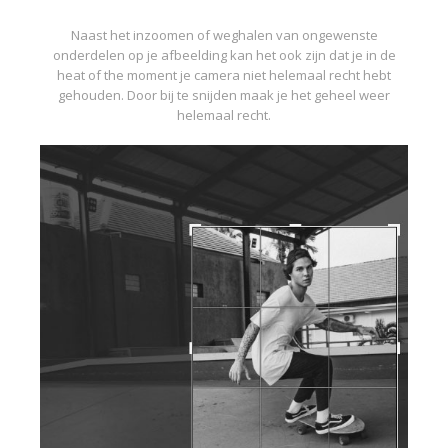
Naast het inzoomen of weghalen van ongewenste
onderdelen op je afbeelding kan het ook zijn dat je in de
heat of the moment je camera niet helemaal recht hebt
gehouden. Door bij te snijden maak je het geheel weer
helemaal recht.