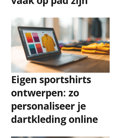
vaak op pad zijn
2 juli 2026
Eigen sportshirts
ontwerpen: zo
personaliseer je
dartkleding online
25 juni 2026