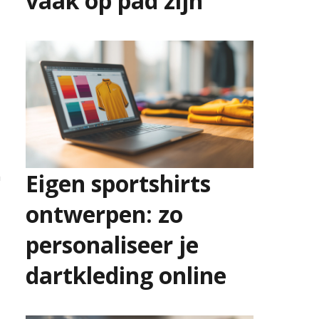
vaak op pad zijn
2 juli 2026
Eigen sportshirts
m
ontwerpen: zo
personaliseer je
dartkleding online
25 juni 2026