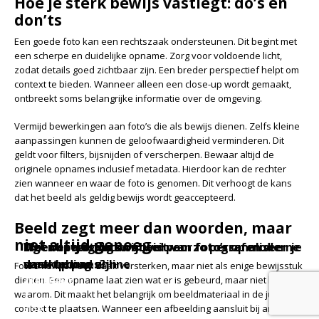
Hoe je sterk bewijs vastlegt: do’s en
don’ts
Een goede foto kan een rechtszaak ondersteunen. Dit begint met
een scherpe en duidelijke opname. Zorg voor voldoende licht,
zodat details goed zichtbaar zijn. Een breder perspectief helpt om
context te bieden. Wanneer alleen een close-up wordt gemaakt,
ontbreekt soms belangrijke informatie over de omgeving.
Vermijd bewerkingen aan foto’s die als bewijs dienen. Zelfs kleine
aanpassingen kunnen de geloofwaardigheid verminderen. Dit
geldt voor filters, bijsnijden of verscherpen. Bewaar altijd de
originele opnames inclusief metadata. Hierdoor kan de rechter
zien wanneer en waar de foto is genomen. Dit verhoogt de kans
dat het beeld als geldig bewijs wordt geaccepteerd.
Beeld zegt meer dan woorden, maar
niet altijd genoeg
Meer bewegingsvrijheid voor fotografen die
Eigen sportshirts ontwerpen: zo personaliseer je
Wat bepaalt de kwaliteit van foto’s op moderne
vaak op pad zijn
dartkleding online
smartphones?
Foto’s kunnen een zaak versterken, maar niet als enige bewijsstuk
2 juli 2026
25 juni 2026
16 juni 2026
dienen. Een opname laat zien wat er is gebeurd, maar niet hoe of
|
|
|
waarom. Dit maakt het belangrijk om beeldmateriaal in de juiste
Blog
Blog
Blog
context te plaatsen. Wanneer een afbeelding aansluit bij andere