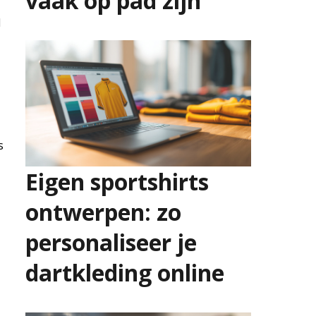
vaak op pad zijn
d
2 juli 2026
s
Eigen sportshirts
ontwerpen: zo
personaliseer je
dartkleding online
25 juni 2026