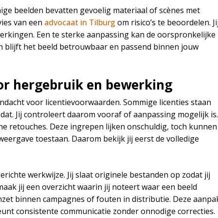
ige beelden bevatten gevoelig materiaal of scènes met
dvies van een
advocaat in Tilburg
om risico’s te beoordelen. Ji
werkingen. Een te sterke aanpassing kan de oorspronkelijke
en blijft het beeld betrouwbaar en passend binnen jouw
oor hergebruik en bewerking
dacht voor licentievoorwaarden. Sommige licenties staan
at. Jij controleert daarom vooraf of aanpassing mogelijk is.
ine retouches. Deze ingrepen lijken onschuldig, toch kunnen
 weergave toestaan. Daarom bekijk jij eerst de volledige
chte werkwijze. Jij slaat originele bestanden op zodat jij
aak jij een overzicht waarin jij noteert waar een beeld
nzet binnen campagnes of fouten in distributie. Deze aanpa
eunt consistente communicatie zonder onnodige correcties.