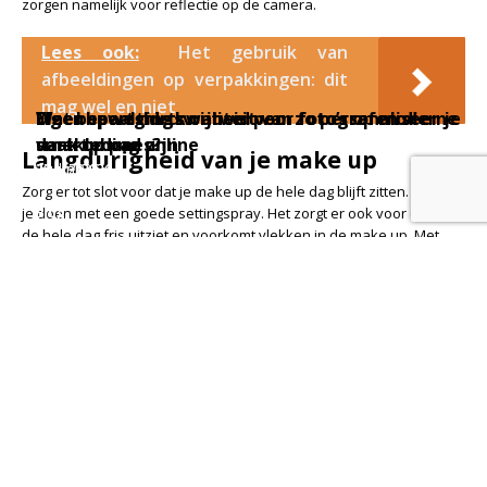
zorgen namelijk voor reflectie op de camera.
Lees ook:
Het gebruik van
afbeeldingen op verpakkingen: dit
mag wel en niet
Meer bewegingsvrijheid voor fotografen die
Eigen sportshirts ontwerpen: zo personaliseer je
Wat bepaalt de kwaliteit van foto’s op moderne
vaak op pad zijn
dartkleding online
smartphones?
Langdurigheid van je make up
2 juli 2026
25 juni 2026
16 juni 2026
|
|
|
Zorg er tot slot voor dat je make up de hele dag blijft zitten. Dit kan
Blog
Blog
Blog
je doen met een goede settingspray. Het zorgt er ook voor dat je er
de hele dag fris uitziet en voorkomt vlekken in de make up. Met
deze
fotoshoot
make up tips zal je zeker weten stralen voor de
camera, veel succes!
Recent