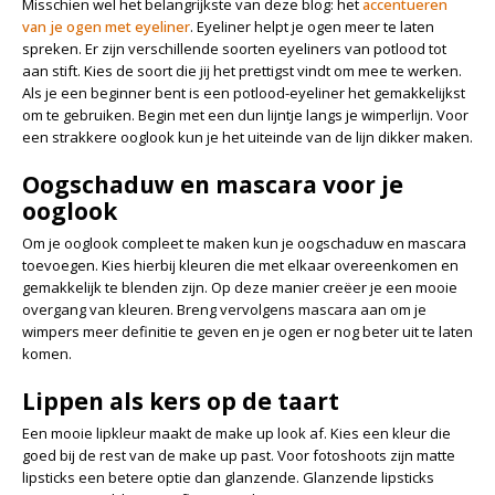
Misschien wel het belangrijkste van deze blog: het
accentueren
van je ogen met eyeliner
. Eyeliner helpt je ogen meer te laten
spreken. Er zijn verschillende soorten eyeliners van potlood tot
aan stift. Kies de soort die jij het prettigst vindt om mee te werken.
Als je een beginner bent is een potlood-eyeliner het gemakkelijkst
om te gebruiken. Begin met een dun lijntje langs je wimperlijn. Voor
een strakkere ooglook kun je het uiteinde van de lijn dikker maken.
Oogschaduw en mascara voor je
ooglook
Om je ooglook compleet te maken kun je oogschaduw en mascara
toevoegen. Kies hierbij kleuren die met elkaar overeenkomen en
gemakkelijk te blenden zijn. Op deze manier creëer je een mooie
overgang van kleuren. Breng vervolgens mascara aan om je
wimpers meer definitie te geven en je ogen er nog beter uit te laten
komen.
Lippen als kers op de taart
Een mooie lipkleur maakt de make up look af. Kies een kleur die
goed bij de rest van de make up past. Voor fotoshoots zijn matte
lipsticks een betere optie dan glanzende. Glanzende lipsticks