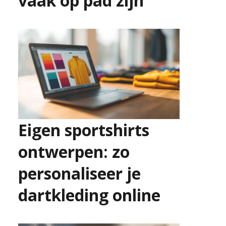
vaak op pad zijn
2 juli 2026
Eigen sportshirts
ontwerpen: zo
personaliseer je
dartkleding online
25 juni 2026