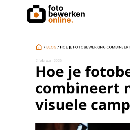
/
BLOG
/
HOE JE FOTOBEWERKING COMBINEERT
2 februari 2026
Hoe je fotob
combineert m
visuele cam