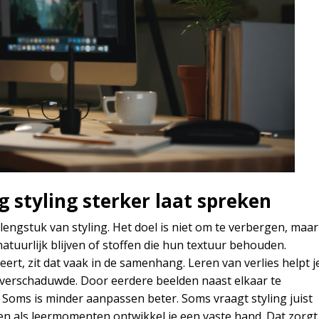
 styling sterker laat spreken
engstuk van styling. Het doel is niet om te verbergen, maar
atuurlijk blijven of stoffen die hun textuur behouden.
t, zit dat vaak in de samenhang. Leren van verlies helpt j
overschaduwde. Door eerdere beelden naast elkaar te
t. Soms is minder aanpassen beter. Soms vraagt styling juist
en als leermomenten ontwikkel je een vaste hand. Dat zorgt